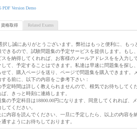
6 PDF Version Demo
266 資格取得
Related Exams
：
Tを選択し誠にありがとうございます。弊社はもっと便利に、もっ
供できるので、試験問題集の予定サービスを提供します。もし
ビスを納得してくれれば、お客様のメールアドレスをを入力し
クして、予定することはできます。私達は早速に問題集を探し
らせて、購入ページを送り、ページで問題集を購入できます。
力する前に、以下の内容をご参考下さい：
題集の予定時間は詳しく教えられませんので、根気でお待ちしてく
れば、きっと時刻に連絡します。
問題集の予定科目は18800.00円になります、同意してくれれば、
力してください。
上に内容を読んでください、一旦に予定したら、以上の内容を
を通すようにお待ちしております。