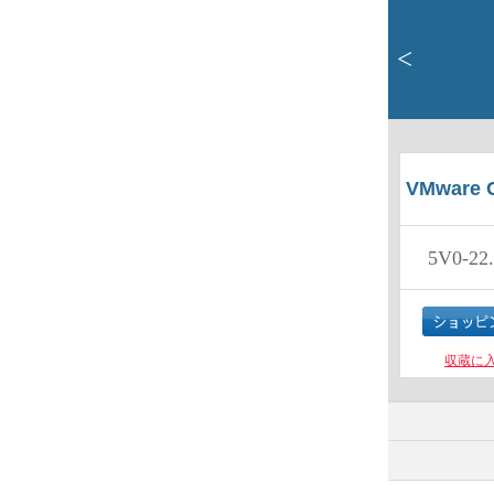
<
VMware Ce
5V0-22
収蔵に