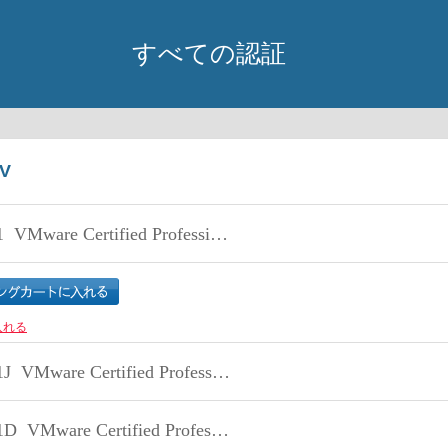
すべての認証
V
1
VMware Certified Professional 6 – Data Center Virtualization
入れる
1J
VMware Certified Professional 6 – Data Center Virtualization Beta 日本語版
1D
VMware Certified Professional 6 – Data Center Virtualization Delta