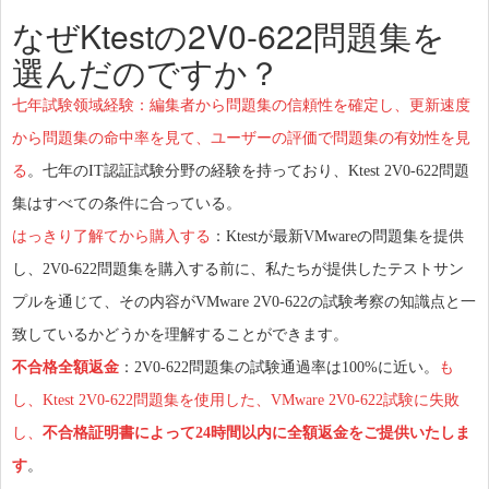
なぜKtestの2V0-622問題集を
選んだのですか？
七年試験领域経験：編集者から問題集の信頼性を確定し、更新速度
から問題集の命中率を見て、ユーザーの評価で問題集の有効性を見
る
。七年のIT認証試験分野の経験を持っており、Ktest 2V0-622問題
集はすべての条件に合っている。
はっきり了解てから購入する
：Ktestが最新VMwareの問題集を提供
し、2V0-622問題集を購入する前に、私たちが提供したテストサン
プルを通じて、その内容がVMware 2V0-622の試験考察の知識点と一
致しているかどうかを理解することができます。
不合格全額返金
：2V0-622問題集の試験通過率は100%に近い。
も
し、Ktest 2V0-622問題集を使用した、VMware 2V0-622試験に失敗
し、
不合格証明書によって24時間以内に全額返金をご提供いたしま
す
。