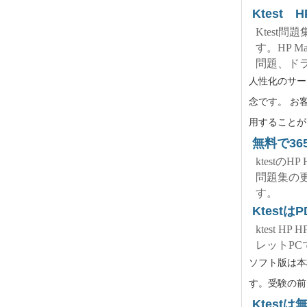
Ktest 
Ktest
す。HP 
問題、ド
人性化のサー
念です。 お客
用することが
無料で36
ktest
問題集の
す。
Ktes
ktest 
レットP
ソフト版は本
す。受験の前
Ktestは