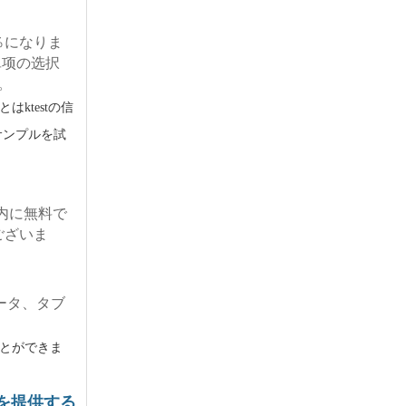
％になりま
、単项の选択
。
ktestの信
のサンプルを試
以内に無料で
ございま
。
ュータ、タブ
とができま
O）を提供する