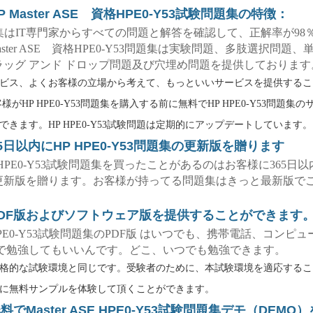
HP Master ASE 資格HPE0-Y53試験問題集の特徴：
問題集はIT専門家からすべての問題と解答を確認して、正解率が98
Master ASE 資格HPE0-Y53問題集は実験問題、多肢選択問題
ラッグ アンド ドロップ問題及び穴埋め問題を提供しております
ビス、よくお客様の立場から考えて、もっといいサービスを提供することは
様がHP HPE0-Y53問題集を購入する前に無料でHP HPE0-Y53問題集
できます。HP HPE0-Y53試験問題は定期的にアップデートしています。
5日以内にHP HPE0-Y53問題集の更新版を贈ります
のHP HPE0-Y53試験問題集を買ったことがあるのはお客様に365日
更新版を贈ります。お客様が持ってる問題集はきっと最新版で
tはPDF版およびソフトウェア版を提供することができます
HP HPE0-Y53試験問題集のPDF版 はいつでも、携帯電話、コンピ
Cで勉強してもいいんです。どこ、いつでも勉強できます。
格的な試験環境と同じです。受験者のために、本試験環境を適応するこ
に無料サンプルを体験して頂くことができます。
無料でMaster ASE HPE0-Y53試験問題集デモ（DEM