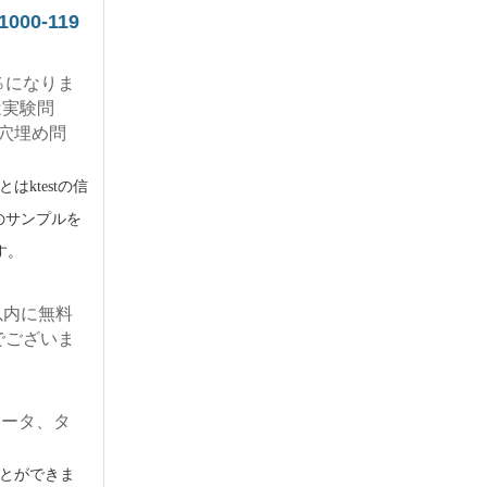
1000-119
％になりま
題集は実験問
穴埋め問
ktestの信
題集のサンプルを
す。
日以内に無料
でございま
。
ピュータ、タ
とができま