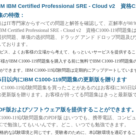
M IBM Certified Professional SRE - Cloud v2 資格C
集の特徴：
問題集はIT専門家からすべての問題と解答を確認して、正解率が98
M Certified Professional SRE - Cloud v2 資格C1000-119問
選択問題、単项の选択問題、ドラッグ アンド ドロップ問題及び
しております。
ビス、よくお客様の立場から考えて、もっといいサービスを提供することは
様がIBM C1000-119問題集を購入する前に無料でIBM C1000-119問
できます。IBM C1000-119試験問題は定期的にアップデートしていま
5日以内にIBM C1000-119問題集の更新版を贈ります
IBM C1000-119試験問題集を買ったことがあるのはお客様に365
の更新版を贈ります。お客様が持ってる問題集はきっと最新版
tはPDF版およびソフトウェア版を提供することができます
IBM C1000-119試験問題集のPDF版 はいつでも、携帯電話、コン
PCで勉強してもいいんです。どこ、いつでも勉強できます。
格的な試験環境と同じです。受験者のために、本試験環境を適応するこ