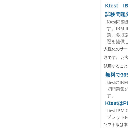
Ktest IB
試験問題
Ktest
す。IBM IB
題、多肢
題を提供
人性化のサー
念です。 お客
試用することが
無料で36
ktestの
で問題集
す。
Ktes
ktest 
ブレット
ソフト版は本