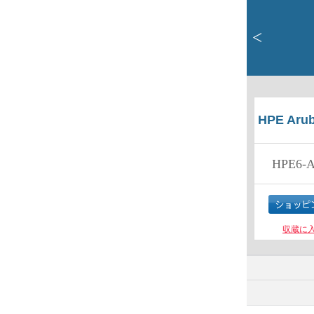
<
HPE Arub
HPE6-A
収蔵に