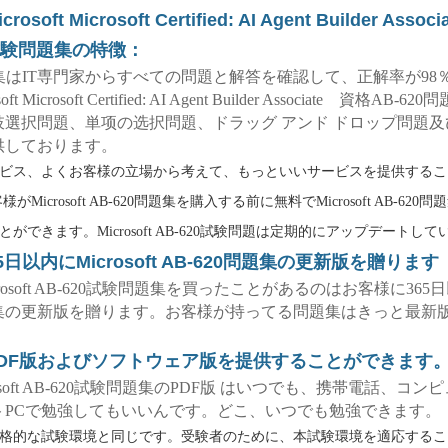
crosoft Microsoft Certified: AI Agent Builder Ass
0試験問題集の特徴：
問題集はIT専門家からすべての問題と解答を確認して、正解率が98
ft Microsoft Certified: AI Agent Builder Associate 資格AB-
肢選択問題、単项の选択問題、ドラッグ アンド ドロップ問題及
供しております。
ビス、よくお客様の立場から考えて、もっといいサービスを提供することは
がMicrosoft AB-620問題集を購入する前に無料でMicrosoft AB-62
ができます。Microsoft AB-620試験問題は定期的にアップデートして
5日以内にMicrosoft AB-620問題集の更新版を贈ります
Microsoft AB-620試験問題集を買ったことがあるのはお客様に36
集の更新版を贈ります。お客様が持ってる問題集はきっと最新
tはPDF版およびソフトウェア版を提供することができます
Microsoft AB-620試験問題集のPDF版 はいつでも、携帯電話、コ
トPCで勉強してもいいんです。どこ、いつでも勉強できます。
格的な試験環境と同じです。受験者のために、本試験環境を適応するこ