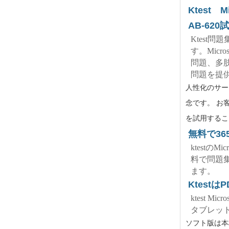
Ktest Mi
AB-62
Ktest
す。Microso
問題、多
問題を提
人性化のサー
念です。 お客様
を試用すること
無料で36
ktestの
料で問題
ます。
Ktes
ktest 
タブレッ
ソフト版は本