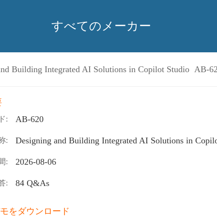
すべてのメーカー
nd Building Integrated AI Solutions in Copilot Studio AB-6
要
AB-620
ド:
Designing and Building Integrated AI Solutions in Copil
称:
2026-08-06
間:
84 Q&As
答:
モをダウンロード