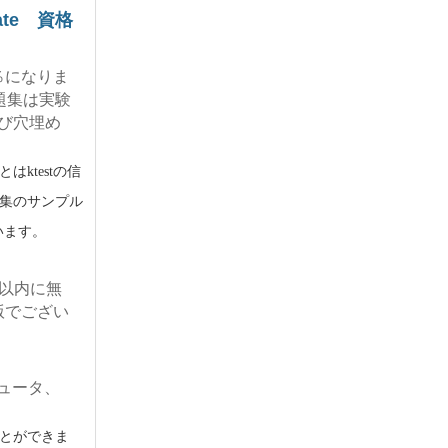
ociate 資格
％になりま
620問題集は実験
び穴埋め
ktestの信
0問題集のサンプル
います。
5日以内に無
版でござい
。
ンピュータ、
とができま